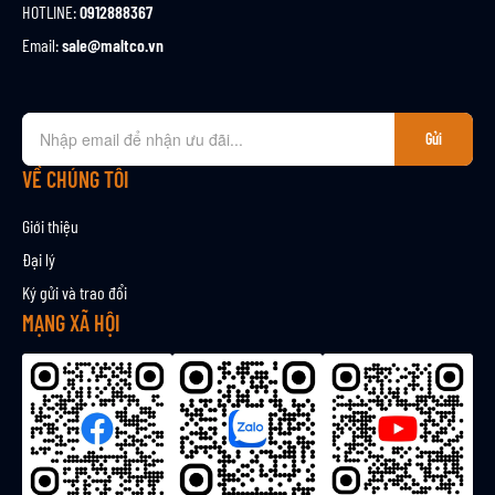
HOTLINE:
0912888367
Email:
sale@maltco.vn
Đ
Gửi
ă
n
VỀ CHÚNG TÔI
g
k
Giới thiệu
ý
Đại lý
n
Ký gửi và trao đổi
h
ậ
MẠNG XÃ HỘI
n
b
ả
n
t
i
n