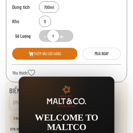
Dung tích
700ml
Kho
0
Số Lượng
THÊM VÀO GIỎ HÀNG
MUA NGAY
Yêu thích:
BIẾN ĐỘNG GIÁ
275.000 đ
0.00%
WELCOME TO
3 tháng
6 tháng
1 năm
MALTCO