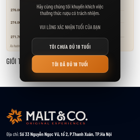
Hãy cùng chúng tôi khuyến khích việc
thưởng thức rượu có trách nhiệm.
VUI LÒNG XÁC NHẬN TUỔI CỦA BẠN
Xu hướng tham khảo - neo theo các mốc giá niêm yết.
TÔI CHƯA ĐỦ 18 TUỔI
GIỚI THIỆU
TÔI ĐÃ ĐỦ 18 TUỔI
Địa chỉ:
Số 33 Nguyễn Ngọc Vũ, tổ 2, P.Thanh Xuân, TP.Hà Nội