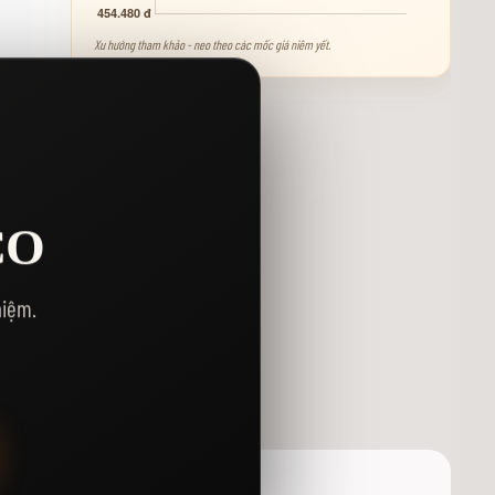
Xu hướng tham khảo - neo theo các mốc giá niêm yết.
CO
Y
hiệm.