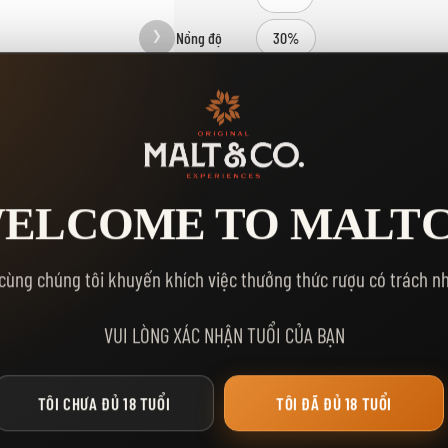
Nồng độ
30%
Dung tích
700ml
Kho
1
Số Lượng
ELCOME TO MALT
MUA NGA
THÊM VÀO GIỎ HÀNG
cùng chúng tôi khuyến khích việc thưởng thức rượu có trách n
Yêu thích:
VUI LÒNG XÁC NHẬN TUỔI CỦA BẠN
TÔI CHƯA ĐỦ 18 TUỔI
TÔI ĐÃ ĐỦ 18 TUỔI