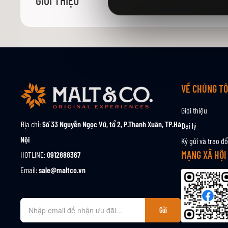
GIỚI THIỆU
viện
hình
ảnh
VỀ CHÚNG TÔ
Giới thiệu
Địa chỉ:
Số 33 Nguyễn Ngọc Vũ, tổ 2, P.Thanh Xuân, TP.Hà
Đại lý
Nội
Ký gửi và trao đổ
MẠNG XÃ HỘI
HOTLINE:
0912888367
Email:
sale@maltco.vn
Đ
Gửi
ă
n