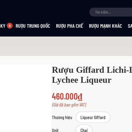
SKY
RƯỢU TRUNG QUỐC
RƯỢU PHA CHẾ
RƯỢU MẠNH KHÁC
S
Rượu Giffard Lichi-
Lychee Liqueur
460.000₫
(Giá đã bao gồm VAT)
Thương hiệu
Liqueur Giffard
Unit
Chai