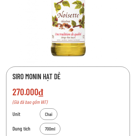
Chuyển
SIRO MONIN HẠT DẺ
đến
phần
270.000₫
đầu
của
(Giá đã bao gồm VAT)
thư
viện
Unit
Chai
hình
ảnh
Dung tích
700ml