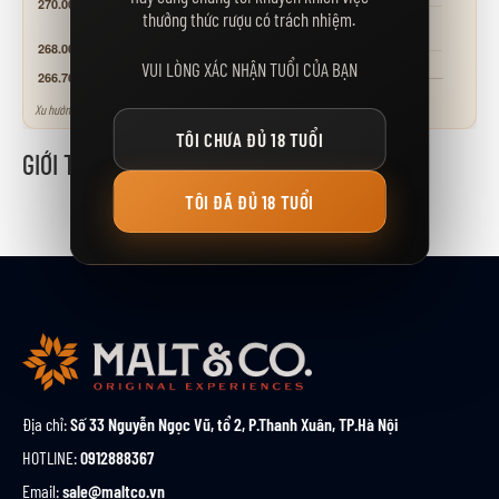
thưởng thức rượu có trách nhiệm.
VUI LÒNG XÁC NHẬN TUỔI CỦA BẠN
Xu hướng tham khảo - neo theo các mốc giá niêm yết.
TÔI CHƯA ĐỦ 18 TUỔI
GIỚI THIỆU
TÔI ĐÃ ĐỦ 18 TUỔI
Địa chỉ:
Số 33 Nguyễn Ngọc Vũ, tổ 2, P.Thanh Xuân, TP.Hà Nội
HOTLINE:
0912888367
Email:
sale@maltco.vn