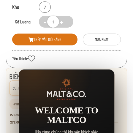
Kho
7
Số Lượng
THÊM VÀO GIỎ HÀNG
MUA NGAY
Yêu thích:
BIẾN ĐỘNG GIÁ
270.000 đ
0.00%
3 tháng
6 tháng
1 năm
WELCOME TO
MALTCO
Hãy cùng chúng tôi khuyến khích việc