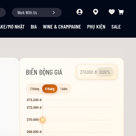
Work With Us
Giỏ hàng củ
AKE/MƠ NHẬT
BIA
WINE & CHAMPAGNE
PHỤ KIỆN
SALE
BIẾN ĐỘNG GIÁ
270.000 đ
0.00%
3 tháng
6 tháng
1 năm