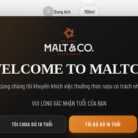
Dung tích
700ml
Kho
4
Số Lượng
ELCOME TO MALT
MUA NGA
THÊM VÀO GIỎ HÀNG
cùng chúng tôi khuyến khích việc thưởng thức rượu có trách n
Yêu thích:
VUI LÒNG XÁC NHẬN TUỔI CỦA BẠN
TÔI CHƯA ĐỦ 18 TUỔI
TÔI ĐÃ ĐỦ 18 TUỔI