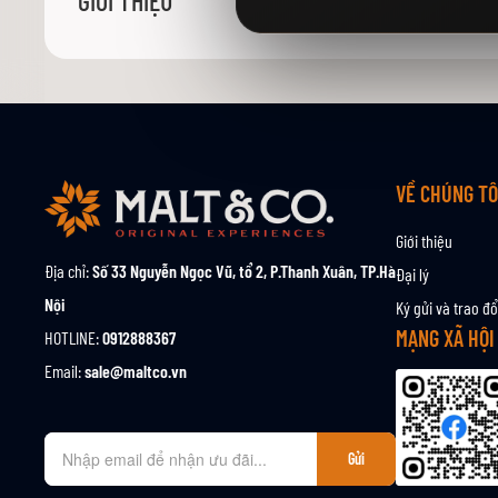
GIỚI THIỆU
viện
hình
ảnh
VỀ CHÚNG TÔ
Giới thiệu
Địa chỉ:
Số 33 Nguyễn Ngọc Vũ, tổ 2, P.Thanh Xuân, TP.Hà
Đại lý
Nội
Ký gửi và trao đổ
MẠNG XÃ HỘI
HOTLINE:
0912888367
Email:
sale@maltco.vn
Đ
Gửi
ă
n