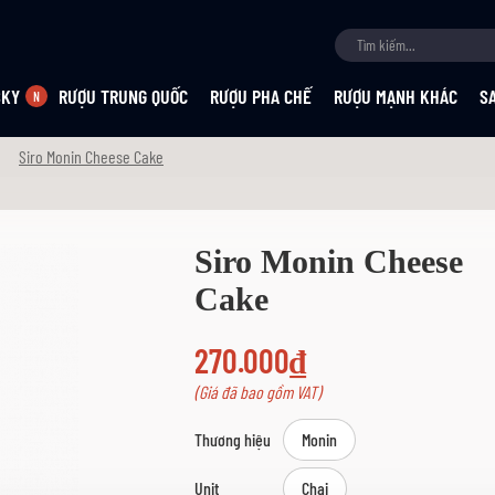
SKY
RƯỢU TRUNG QUỐC
RƯỢU PHA CHẾ
RƯỢU MẠNH KHÁC
S
Siro Monin Cheese Cake
Siro Monin Cheese
Cake
270.000₫
(Giá đã bao gồm VAT)
Thương hiệu
Monin
Unit
Chai