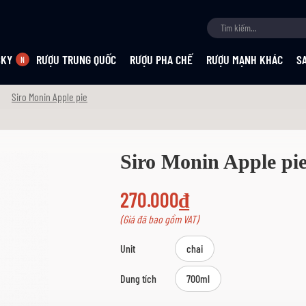
SKY
RƯỢU TRUNG QUỐC
RƯỢU PHA CHẾ
RƯỢU MẠNH KHÁC
S
Siro Monin Apple pie
Siro Monin Apple pi
270.000₫
(Giá đã bao gồm VAT)
Unit
chai
Dung tích
700ml