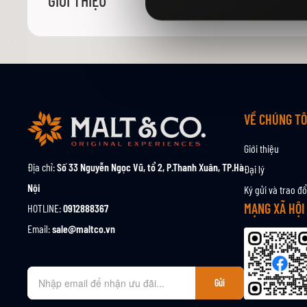
GIỚI THIỆU
viện
hình
ảnh
VỀ CHÚNG TÔ
Giới thiệu
Địa chỉ:
Số 33 Nguyễn Ngọc Vũ, tổ 2, P.Thanh Xuân, TP.Hà
Đại lý
Nội
Ký gửi và trao đổ
MẠNG XÃ HỘI
HOTLINE:
0912888367
Email:
sale@maltco.vn
Đ
Gửi
ă
n