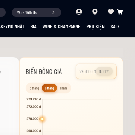
Work With Us
Giỏ hàng củ
AKE/MƠ NHẬT
BIA
WINE & CHAMPAGNE
PHỤ KIỆN
SALE
e
BIẾN ĐỘNG GIÁ
270.000 đ
0.00%
3 tháng
6 tháng
1 năm