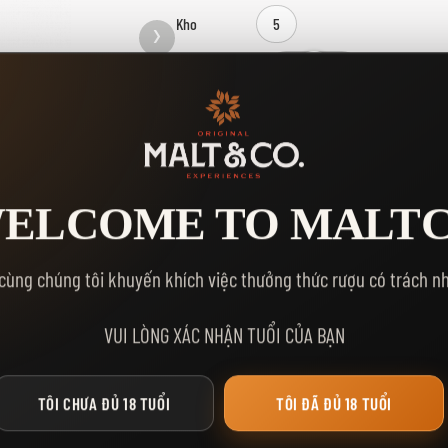
Kho
5
Số Lượng
MUA NGA
THÊM VÀO GIỎ HÀNG
Yêu thích:
ELCOME TO MALT
cùng chúng tôi khuyến khích việc thưởng thức rượu có trách n
VUI LÒNG XÁC NHẬN TUỔI CỦA BẠN
TÔI CHƯA ĐỦ 18 TUỔI
TÔI ĐÃ ĐỦ 18 TUỔI