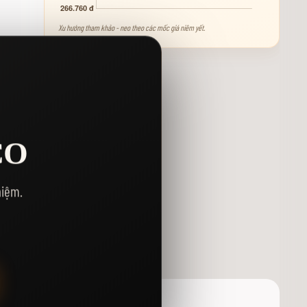
Xu hướng tham khảo - neo theo các mốc giá niêm yết.
Y
CO
hiệm.