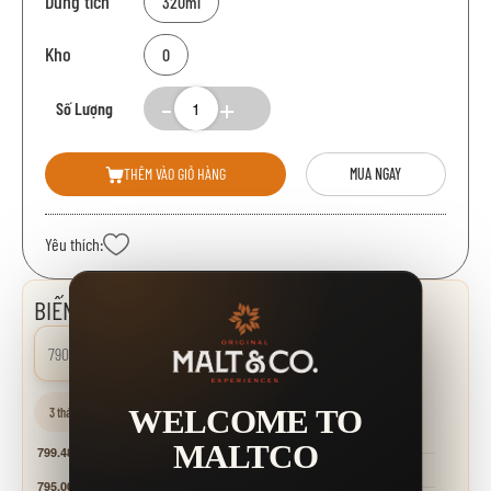
Dung tích
320ml
Kho
0
Số Lượng
THÊM VÀO GIỎ HÀNG
MUA NGAY
Yêu thích:
BIẾN ĐỘNG GIÁ
790.000 đ
0.00%
WELCOME TO
3 tháng
6 tháng
1 năm
MALTCO