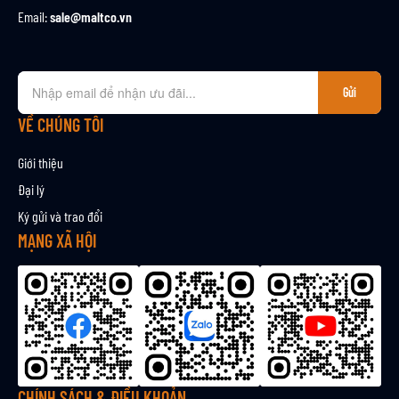
Email:
sale@maltco.vn
Đ
Gửi
ă
n
VỀ CHÚNG TÔI
g
k
Giới thiệu
ý
Đại lý
n
Ký gửi và trao đổi
h
ậ
MẠNG XÃ HỘI
n
b
ả
n
t
i
n
CHÍNH SÁCH & ĐIỀU KHOẢN