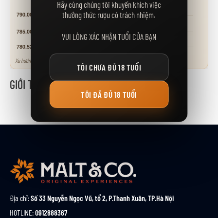
Hãy cùng chúng tôi khuyến khích việc
thưởng thức rượu có trách nhiệm.
VUI LÒNG XÁC NHẬN TUỔI CỦA BẠN
Xu hướng tham khảo - neo theo các mốc giá niêm yết.
TÔI CHƯA ĐỦ 18 TUỔI
GIỚI THIỆU
TÔI ĐÃ ĐỦ 18 TUỔI
Địa chỉ:
Số 33 Nguyễn Ngọc Vũ, tổ 2, P.Thanh Xuân, TP.Hà Nội
HOTLINE:
0912888367