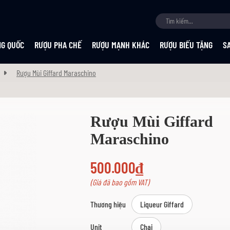
NG QUỐC
RƯỢU PHA CHẾ
RƯỢU MẠNH KHÁC
RƯỢU BIẾU TẶNG
S
Rượu Mùi Giffard Maraschino
Rượu Mùi Giffard
Maraschino
500.000₫
(Giá đã bao gồm VAT)
Thương hiệu
Liqueur Giffard
Unit
Chai