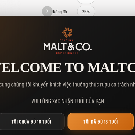
Nồng độ
25%
Dung tích
700ml
Kho
12
Số Lượng
ELCOME TO MALT
MUA NGA
THÊM VÀO GIỎ HÀNG
cùng chúng tôi khuyến khích việc thưởng thức rượu có trách n
Yêu thích:
VUI LÒNG XÁC NHẬN TUỔI CỦA BẠN
TÔI CHƯA ĐỦ 18 TUỔI
TÔI ĐÃ ĐỦ 18 TUỔI