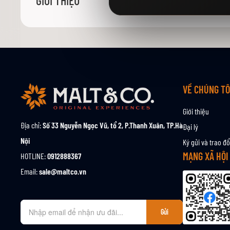
GIỚI THIỆU
viện
hình
ảnh
VỀ CHÚNG TÔ
Giới thiệu
Địa chỉ:
Số 33 Nguyễn Ngọc Vũ, tổ 2, P.Thanh Xuân, TP.Hà
Đại lý
Nội
Ký gửi và trao đổ
MẠNG XÃ HỘI
HOTLINE:
0912888367
Email:
sale@maltco.vn
Đ
Gửi
ă
n