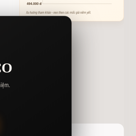
Xu hướng tham khảo - neo theo các mốc giá niêm yết.
CO
Y
hiệm.