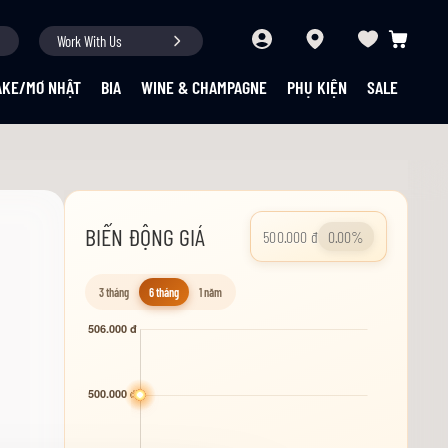
Work With Us
Giỏ hàng củ
AKE/MƠ NHẬT
BIA
WINE & CHAMPAGNE
PHỤ KIỆN
SALE
BIẾN ĐỘNG GIÁ
500.000 đ
0.00%
3 tháng
6 tháng
1 năm