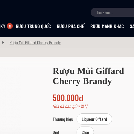
SKY
RƯỢU TRUNG QUỐC
RƯỢU PHA CHẾ
RƯỢU MẠNH KHÁC
S
Rượu Mùi Giffard Cherry Brandy
Rượu Mùi Giffard
Cherry Brandy
500.000₫
(Giá đã bao gồm VAT)
Thương hiệu
Liqueur Giffard
Unit
Chai