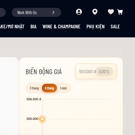
Work With Us
Giỏ hàng củ
AKE/MƠ NHẬT
BIA
WINE & CHAMPAGNE
PHỤ KIỆN
SALE
BIẾN ĐỘNG GIÁ
500.000 đ
0.00%
3 tháng
6 tháng
1 năm