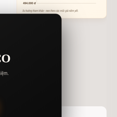
Xu hướng tham khảo - neo theo các mốc giá niêm yết.
CO
Y
hiệm.