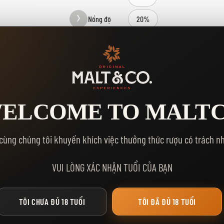
Nồng độ
20%
Dung tích
700ml
Kho
8
Số Lượng
ELCOME TO MALT
MUA NGA
THÊM VÀO GIỎ HÀNG
cùng chúng tôi khuyến khích việc thưởng thức rượu có trách n
Yêu thích:
VUI LÒNG XÁC NHẬN TUỔI CỦA BẠN
TÔI CHƯA ĐỦ 18 TUỔI
TÔI ĐÃ ĐỦ 18 TUỔI