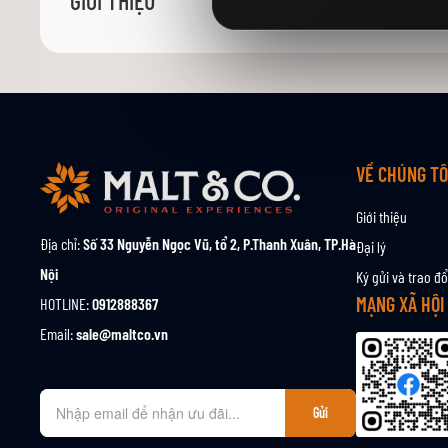
GIỚI THIỆU
viện
hình
ảnh
VỀ CHÚNG TÔ
Giới thiệu
Địa chỉ:
Số 33 Nguyễn Ngọc Vũ, tổ 2, P.Thanh Xuân, TP.Hà
Đại lý
Nội
Ký gửi và trao đổ
MẠNG XÃ HỘI
HOTLINE:
0912888367
Email:
sale@maltco.vn
Đ
Gửi
ă
n