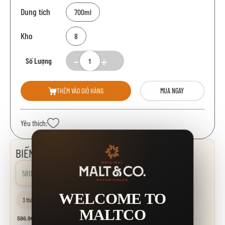
Dung tích
700ml
Kho
8
Số Lượng
THÊM VÀO GIỎ HÀNG
MUA NGAY
Yêu thích:
BIẾN ĐỘNG GIÁ
580.000 đ
0.00%
WELCOME TO
3 tháng
6 tháng
1 năm
MALTCO