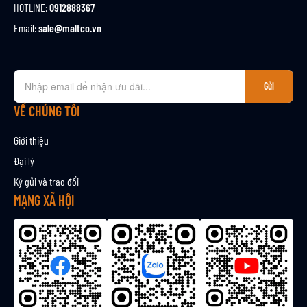
HOTLINE:
0912888367
Email:
sale@maltco.vn
Đ
Gửi
ă
n
VỀ CHÚNG TÔI
g
k
Giới thiệu
ý
Đại lý
n
Ký gửi và trao đổi
h
ậ
MẠNG XÃ HỘI
n
b
ả
n
t
i
n