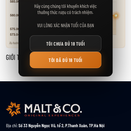
Hãy cùng chúng tôi khuyến khích việc
thưởng thức rượu có trách nhiệm.
VUI LÒNG XÁC NHẬN TUỔI CỦA BẠN
Xu hướng tham khảo - neo theo các mốc giá niêm yết.
TÔI CHƯA ĐỦ 18 TUỔI
GIỚI THIỆU
TÔI ĐÃ ĐỦ 18 TUỔI
Địa chỉ:
Số 33 Nguyễn Ngọc Vũ, tổ 2, P.Thanh Xuân, TP.Hà Nội